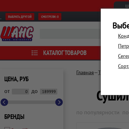
Ш
ВЫБРАТЬ ДРУГОЙ
СМОТРЕЛИ:
0
Выбе
Конд
Петр
КАТАЛОГ ТОВАРОВ
АКЦИИ
Сеге
Сорт
Главная
Техника для 
ЦЕНА, РУБ
Сушил
от
до
по популярности
по
БРЕНДЫ