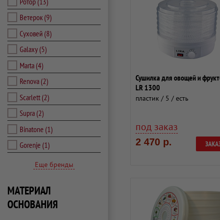
Ротор
(13)
Ветерок
(9)
Суховей
(8)
Galaxy
(5)
Marta
(4)
Сушилка для овощей и фрукт
Renova
(2)
LR 1300
Scarlett
(2)
пластик / 5 / есть
Supra
(2)
под заказ
Binatone
(1)
2 470 р.
ЗАКА
Gorenje
(1)
Еще бренды
МАТЕРИАЛ
ОСНОВАНИЯ