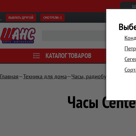
Ш
ВЫБРАТЬ ДРУГОЙ
СМОТРЕЛИ:
1
Выбе
Конд
Петр
КАТАЛОГ ТОВАРОВ
АКЦИИ
Сеге
Сорт
Главная
Техника для дома
Часы, радиобудильники, п
Часы Cente