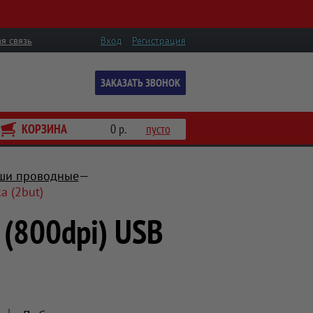
я связь
Вход
Регистрация
ЗАКАЗАТЬ ЗВОНОК
КОРЗИНА
0 р.
пусто
и проводные
а (2but)
(800dpi) USB