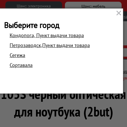
Шанс: электроника
Шанс: мебель
Новости
Вакансии
Обратна
Выберите город
Кондопога, Пункт выдачи товара
Петрозаводск,Пункт выдачи товара
АКЦИИ
РАСПРОДАЖА
МАГАЗИНЫ
Сегежа
Сортавала
ютеры и периферия
Манипуляторы и аксессуары
Мыш
lick 105S черный оптическая (800dpi) USB для ноутбук
 105S черный оптическая 
для ноутбука (2but)