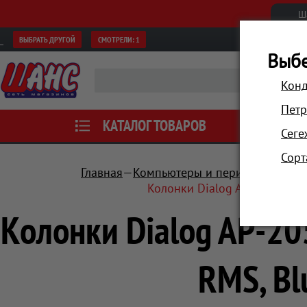
Ш
ВЫБРАТЬ ДРУГОЙ
СМОТРЕЛИ:
1
Выбе
Конд
Петр
КАТАЛОГ ТОВАРОВ
АКЦИИ
Сеге
Сорт
Главная
Компьютеры и периферия
Аку
Колонки Dialog AP-205B BLA
Колонки Dialog AP-2
RMS, Bl