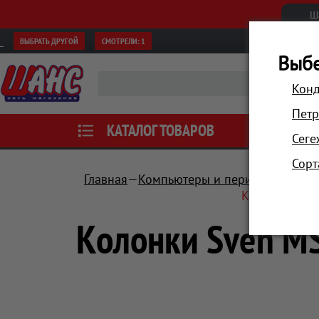
Ш
ВЫБРАТЬ ДРУГОЙ
СМОТРЕЛИ:
1
Выбе
Конд
Петр
КАТАЛОГ ТОВАРОВ
АКЦИИ
Сеге
Сорт
Главная
Компьютеры и периферия
Аку
Колонки Sven
Колонки Sven MS