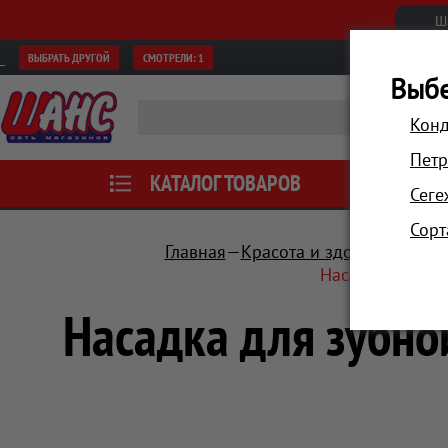
Ш
ВЫБРАТЬ ДРУГОЙ
СМОТРЕЛИ:
1
Выбе
Конд
Петр
КАТАЛОГ ТОВАРОВ
АКЦИИ
Сеге
Сорт
Главная
Красота и здоровье
Гиги
Насадка для зу
Насадка для зубно