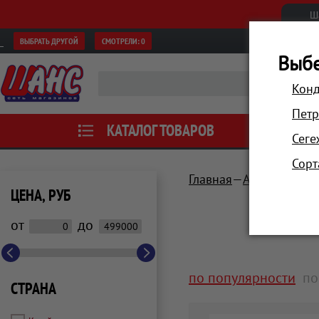
Ш
ВЫБРАТЬ ДРУГОЙ
СМОТРЕЛИ:
0
Выбе
Конд
Петр
КАТАЛОГ ТОВАРОВ
АКЦИИ
Сеге
Сорт
Главная
Аксессуары
ЦЕНА, РУБ
от
до
по популярности
по
СТРАНА