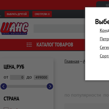
Ш
ВЫБРАТЬ ДРУГОЙ
СМОТРЕЛИ:
0
Выбе
Конд
Петр
КАТАЛОГ ТОВАРОВ
АКЦИИ
Сеге
Сорт
Главная
Аксессуары
ЦЕНА, РУБ
от
до
по популярности
по
СТРАНА