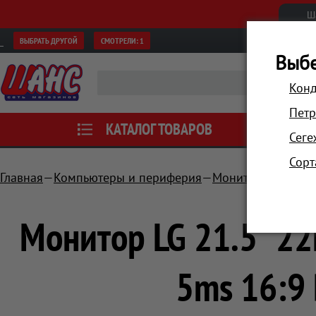
Ш
ВЫБРАТЬ ДРУГОЙ
СМОТРЕЛИ:
1
Выбе
Конд
Петр
КАТАЛОГ ТОВАРОВ
АКЦИИ
Сеге
Сорт
Главная
Компьютеры и периферия
Мониторы
Монит
Монитор LG 21.5" 2
5ms 16:9 