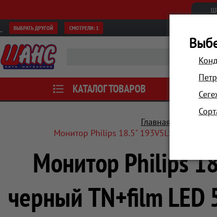
Ш
ВЫБРАТЬ ДРУГОЙ
СМОТРЕЛИ:
1
Выбе
Конд
Петр
КАТАЛОГ ТОВАРОВ
АКЦИИ
Сеге
Сорт
Главная
Компьюте
Монитор Philips 18.5" 193V5LSB2 (10/62)
Монитор Philips 1
черный TN+film LED 