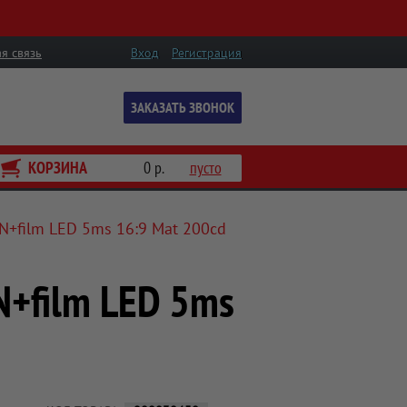
я связь
Вход
Регистрация
ЗАКАЗАТЬ ЗВОНОК
КОРЗИНА
0 р.
пусто
N+film LED 5ms 16:9 Mat 200cd
N+film LED 5ms