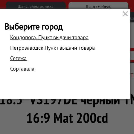
Шанс: электроника
Шанс: мебель
Новости
Вакансии
Обратна
Выберите город
Кондопога, Пункт выдачи товара
Петрозаводск,Пункт выдачи товара
АКЦИИ
РАСПРОДАЖА
МАГАЗИНЫ
Сегежа
Сортавала
рия
Мониторы
Монитор Asus 18.5" VS197DE черный T
18.5" VS197DE черный T
16:9 Mat 200cd