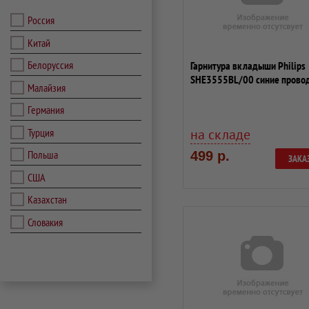
Россия
Китай
Белоруссия
Гарнитура вкладыши Philips
SHE3555BL/00 синие провод
Малайзия
ушной рак...
Германия
Турция
на складе
Польша
499 р.
ЗАКА
США
Казахстан
Словакия