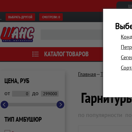
Ш
ВЫБРАТЬ ДРУГОЙ
СМОТРЕЛИ:
0
Выбе
Конд
Петр
КАТАЛОГ ТОВАРОВ
АКЦИИ
Сеге
Сорт
Главная
Телевизоры, 
ЦЕНА, РУБ
Гарнитур
от
до
по популярности
по
ТИП АМБУШЮР