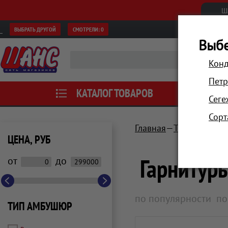
Ш
ВЫБРАТЬ ДРУГОЙ
СМОТРЕЛИ:
0
Выбе
Конд
Петр
КАТАЛОГ ТОВАРОВ
АКЦИИ
Сеге
Сорт
Главная
Телевизоры, 
ЦЕНА, РУБ
Гарнитур
от
до
по популярности
по
ТИП АМБУШЮР