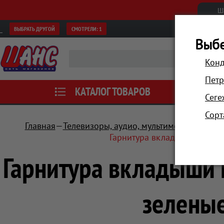
Ш
ВЫБРАТЬ ДРУГОЙ
СМОТРЕЛИ:
1
Выбе
Конд
Петр
КАТАЛОГ ТОВАРОВ
АКЦИИ
Сеге
Сорт
Главная
Телевизоры, аудио, мультимедиа
Наушн
Гарнитура вкладыши Microl
Гарнитура вкладыши M
зелены