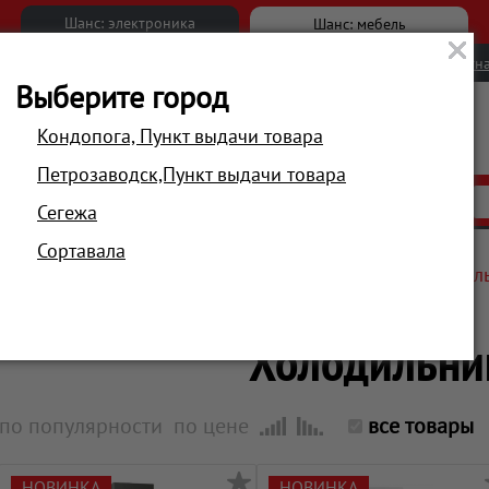
Шанс: электроника
Шанс: мебель
Новости
Вакансии
Обратна
Выберите город
Кондопога, Пункт выдачи товара
Петрозаводск,Пункт выдачи товара
АКЦИИ
РАСПРОДАЖА
МАГАЗИНЫ
Сегежа
Сортавала
Главная
Техника для кухни
Холодильники и морозил
Холодильни
по популярности
по цене
все товары
НОВИНКА
НОВИНКА