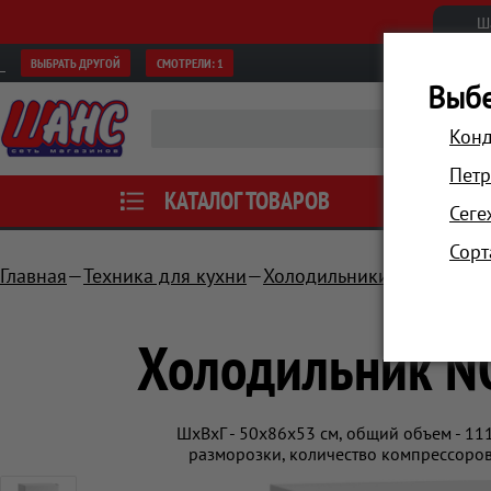
Ш
ВЫБРАТЬ ДРУГОЙ
СМОТРЕЛИ:
1
Выбе
Конд
Петр
КАТАЛОГ ТОВАРОВ
АКЦИИ
Сеге
Сорт
Главная
Техника для кухни
Холодильники и морозил
Холодильник N
ШхВхГ - 50х86х53 см, общий объем - 111
разморозки, количество компрессоров 