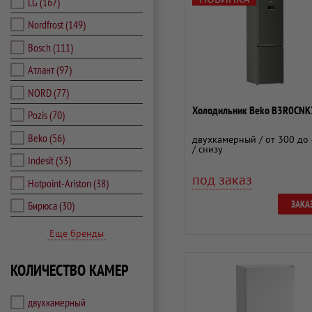
LG
(167)
Nordfrost
(149)
Bosch
(111)
Атлант
(97)
NORD
(77)
Холодильник Beko B3R0CN
Pozis
(70)
Beko
(56)
двухкамерный / от 300 до 
/ снизу
Indesit
(53)
под заказ
Hotpoint-Ariston
(38)
ЗАКА
Бирюса
(30)
Еще бренды
КОЛИЧЕСТВО КАМЕР
двухкамерный