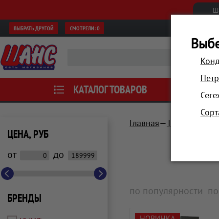
Ш
ВЫБРАТЬ ДРУГОЙ
СМОТРЕЛИ:
0
Выбе
Конд
Петр
КАТАЛОГ ТОВАРОВ
АКЦИИ
Сеге
Сорт
Главная
Техника для 
ЦЕНА, РУБ
от
до
по популярности
по
БРЕНДЫ
НОВИНКА