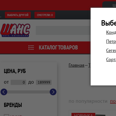
Ш
ВЫБРАТЬ ДРУГОЙ
СМОТРЕЛИ:
0
Выбе
Конд
Петр
КАТАЛОГ ТОВАРОВ
АКЦИИ
Сеге
Сорт
Главная
Техника для 
ЦЕНА, РУБ
от
до
по популярности
по
БРЕНДЫ
НОВИНКА