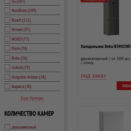
LG
(167)
Nordfrost
(149)
Bosch
(111)
Атлант
(97)
NORD
(77)
Холодильник Beko B3R0CN
Pozis
(70)
Beko
(56)
двухкамерный / от 300 до 
/ снизу
Indesit
(53)
под заказ
Hotpoint-Ariston
(38)
ЗАКА
Бирюса
(30)
Еще бренды
КОЛИЧЕСТВО КАМЕР
двухкамерный