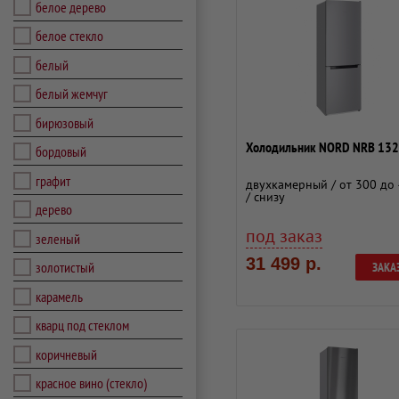
белое дерево
белое стекло
белый
белый жемчуг
бирюзовый
Холодильник NORD NRB 132
бордовый
графит
двухкамерный / от 300 до 
/ снизу
дерево
под заказ
зеленый
31 499 р.
золотистый
ЗАКА
карамель
кварц под стеклом
коричневый
красное вино (стекло)