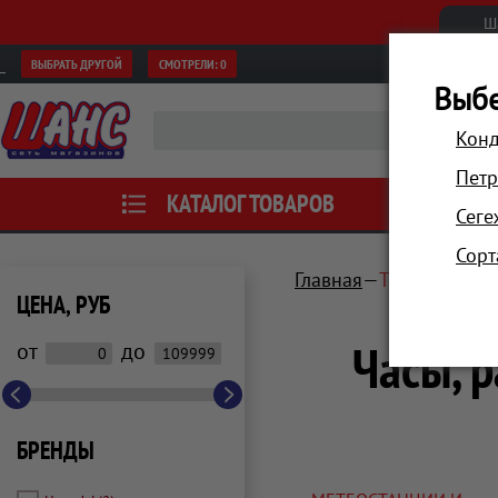
Ш
ВЫБРАТЬ ДРУГОЙ
СМОТРЕЛИ:
0
Выбе
Конд
Петр
КАТАЛОГ ТОВАРОВ
АКЦИИ
Сеге
Сорт
Главная
Техника для
ЦЕНА, РУБ
Часы, 
от
до
БРЕНДЫ