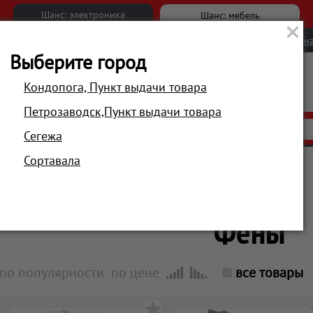
Шанс: электроника
Шанс: мебель
Новости
Вакансии
Обратна
Выберите город
Кондопога, Пункт выдачи товара
Петрозаводск,Пункт выдачи товара
АКЦИИ
РАСПРОДАЖА
МАГАЗИНЫ
Сегежа
Сортавала
Главная
Красота и здоровье
Уход за волосами
Фены
по популярности
по цене
все товары