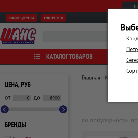
Ш
ВЫБРАТЬ ДРУГОЙ
СМОТРЕЛИ:
0
Выбе
Конд
Петр
КАТАЛОГ ТОВАРОВ
АКЦИИ
Сеге
Сорт
Главная
Красота и зд
ЦЕНА, РУБ
от
до
по популярности
по
БРЕНДЫ