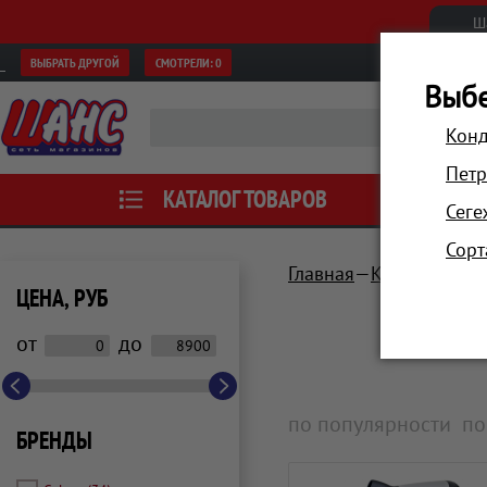
Ш
ВЫБРАТЬ ДРУГОЙ
СМОТРЕЛИ:
0
Выбе
Конд
Петр
КАТАЛОГ ТОВАРОВ
АКЦИИ
Сеге
Сорт
Главная
Красота и зд
ЦЕНА, РУБ
от
до
по популярности
по
БРЕНДЫ