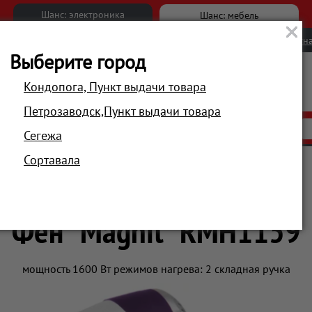
Шанс: электроника
Шанс: мебель
Новости
Вакансии
Обратна
Выберите город
Кондопога, Пункт выдачи товара
Петрозаводск,Пункт выдачи товара
АКЦИИ
РАСПРОДАЖА
МАГАЗИНЫ
Сегежа
Сортавала
ход за волосами
Фены
Фен "Magnit" RMH1159
Фен "Magnit" RMH1159
мощность 1600 Вт режимов нагрева: 2 складная ручка