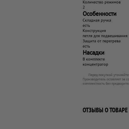
Количество режимов
2
Особенности
Складная ручка
есть
Конструкция
петля для подвешивания
Защита от перегрева
есть
Насадки
В комплекте
концентратор
Перед покупкой уточняйте
Производитель оставляет за с
комплектность без предварите
ОТЗЫВЫ О ТОВАРЕ