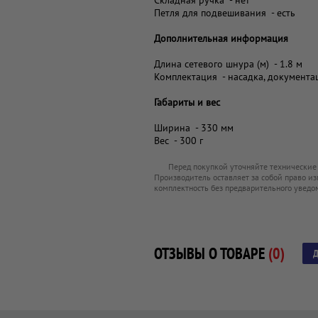
Складная ручка - нет
Петля для подвешивания - есть
Дополнительная информация
Длина сетевого шнура (м) - 1.8 м
Комплектация - насадка, документа
Габариты и вес
Ширина - 330 мм
Вес - 300 г
Перед покупкой уточняйте технические
Производитель оставляет за собой право из
комплектность без предварительного уведо
ОТЗЫВЫ О ТОВАРЕ
(0)
Д