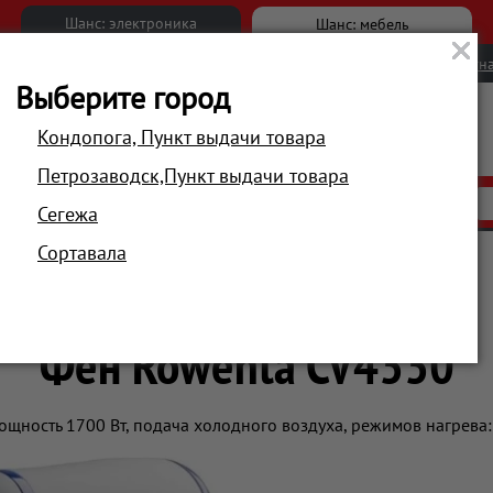
Шанс: электроника
Шанс: мебель
Новости
Вакансии
Обратна
Выберите город
Кондопога, Пункт выдачи товара
Петрозаводск,Пункт выдачи товара
АКЦИИ
РАСПРОДАЖА
МАГАЗИНЫ
Сегежа
Сортавала
ход за волосами
Фены
Фен Rowenta CV4330
Фен Rowenta CV4330
ощность 1700 Вт, подача холодного воздуха, режимов нагрева: