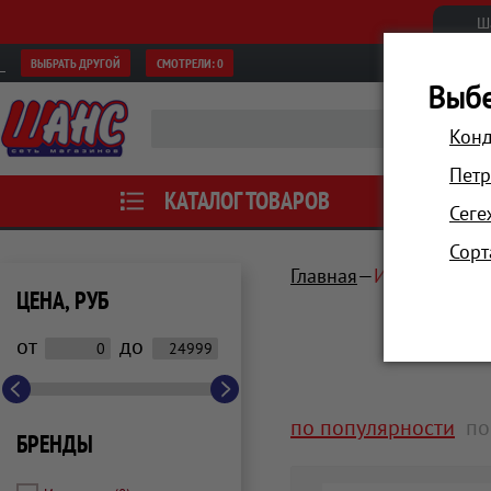
Ш
ВЫБРАТЬ ДРУГОЙ
СМОТРЕЛИ:
0
Выбе
Конд
Петр
КАТАЛОГ ТОВАРОВ
АКЦИИ
Сеге
Сорт
Главная
Инструмент, 
ЦЕНА, РУБ
от
до
по популярности
по
БРЕНДЫ