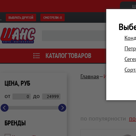
Ш
ВЫБРАТЬ ДРУГОЙ
СМОТРЕЛИ:
0
Выбе
Конд
Петр
КАТАЛОГ ТОВАРОВ
АКЦИИ
Сеге
Сорт
Главная
Инструмент, 
ЦЕНА, РУБ
от
до
по популярности
по
БРЕНДЫ