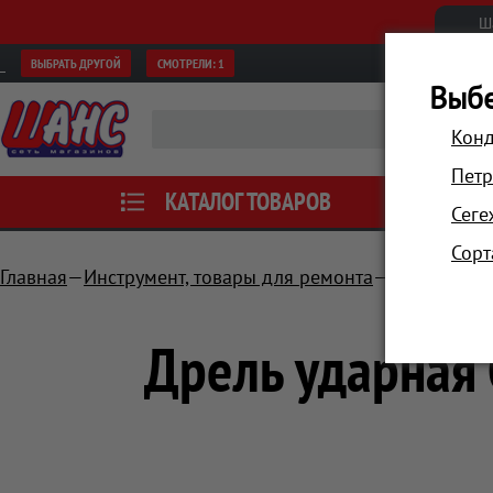
Ш
ВЫБРАТЬ ДРУГОЙ
СМОТРЕЛИ:
1
Выбе
Конд
Петр
КАТАЛОГ ТОВАРОВ
АКЦИИ
Сеге
Сорт
Главная
Инструмент, товары для ремонта
Сетевые др
Дрель ударная 