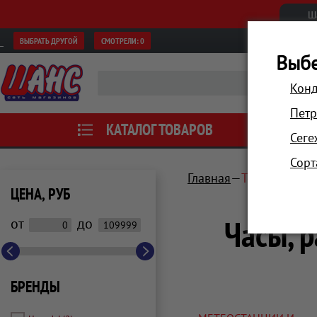
Ш
ВЫБРАТЬ ДРУГОЙ
СМОТРЕЛИ:
0
Выбе
Конд
Петр
КАТАЛОГ ТОВАРОВ
АКЦИИ
Сеге
Сорт
Главная
Техника для
ЦЕНА, РУБ
Часы, 
от
до
БРЕНДЫ