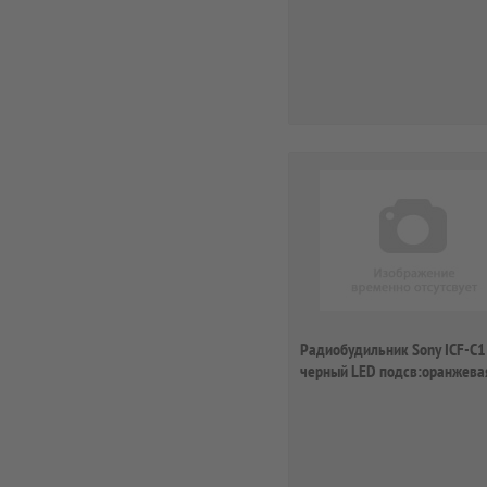
Радиобудильник Sony ICF-C1
черный LED подсв:оранжева
часы:цифровые ...