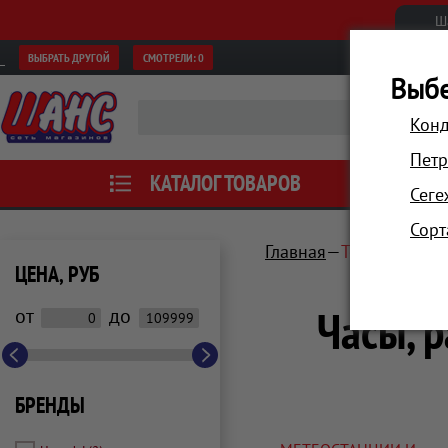
Ш
ВЫБРАТЬ ДРУГОЙ
СМОТРЕЛИ:
0
Выбе
Конд
Петр
КАТАЛОГ ТОВАРОВ
АКЦИИ
Сеге
Сорт
Главная
Техника для
ЦЕНА, РУБ
Часы, 
от
до
БРЕНДЫ