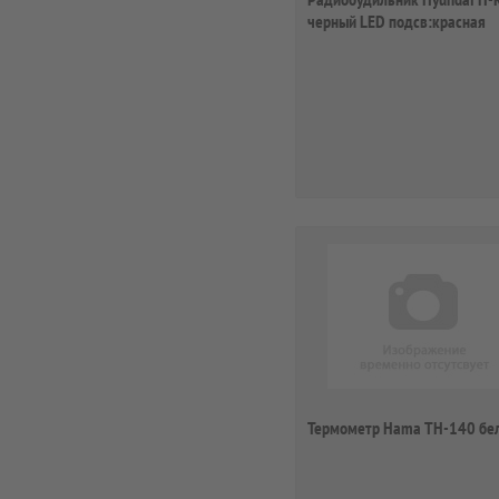
черный LED подсв:красная
часы:цифров...
Термометр Hama TH-140 бе