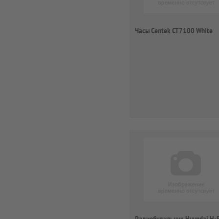
Часы Centek CT7100 White
Радиобудильник Hyundai H-