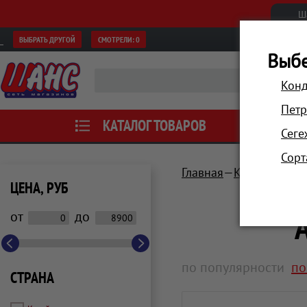
Ш
ВЫБРАТЬ ДРУГОЙ
СМОТРЕЛИ:
0
Выбе
Конд
Петр
КАТАЛОГ ТОВАРОВ
АКЦИИ
Сеге
Сорт
Главная
Красота и зд
ЦЕНА, РУБ
от
до
по популярности
по
СТРАНА