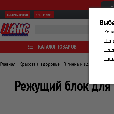
Ш
ВЫБРАТЬ ДРУГОЙ
СМОТРЕЛИ:
1
Выбе
Конд
Петр
КАТАЛОГ ТОВАРОВ
АКЦИИ
Сеге
Сорт
Главная
Красота и здоровье
Гигиена и здоровье
Акс
Режущий блок для 