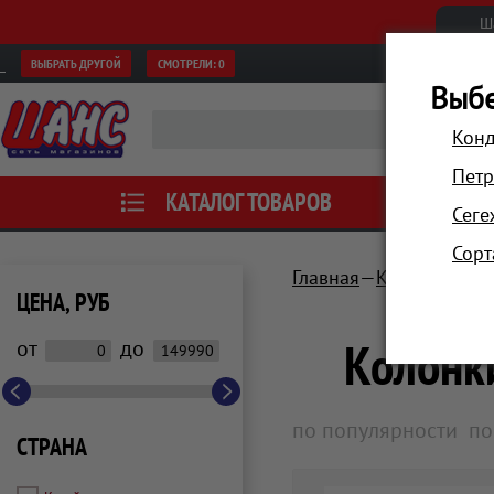
Ш
ВЫБРАТЬ ДРУГОЙ
СМОТРЕЛИ:
0
Выбе
Конд
Петр
КАТАЛОГ ТОВАРОВ
АКЦИИ
Сеге
Сорт
Главная
Компьютеры 
ЦЕНА, РУБ
Колонки
от
до
по популярности
по
СТРАНА