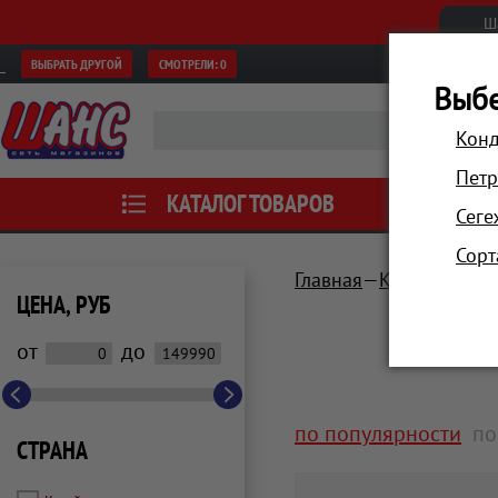
Ш
ВЫБРАТЬ ДРУГОЙ
СМОТРЕЛИ:
0
Выбе
Конд
Петр
КАТАЛОГ ТОВАРОВ
АКЦИИ
Сеге
Сорт
Главная
Компьютеры 
ЦЕНА, РУБ
от
до
по популярности
по
СТРАНА