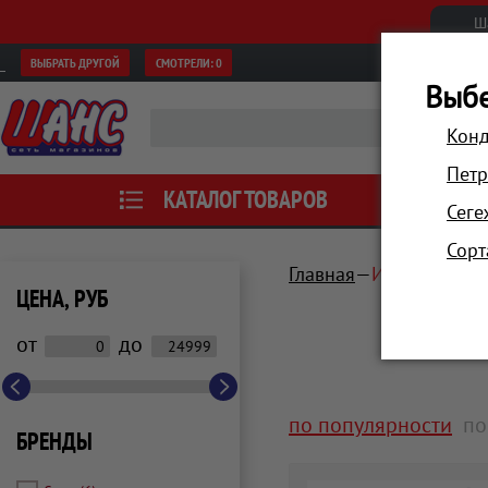
Ш
ВЫБРАТЬ ДРУГОЙ
СМОТРЕЛИ:
0
Выбе
Конд
Петр
КАТАЛОГ ТОВАРОВ
АКЦИИ
Сеге
Сорт
Главная
Инструмент, 
ЦЕНА, РУБ
от
до
по популярности
по
БРЕНДЫ