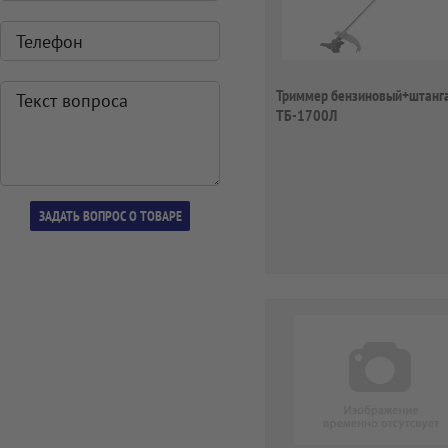
Триммер бензиновый+штанга
ТБ-1700Л