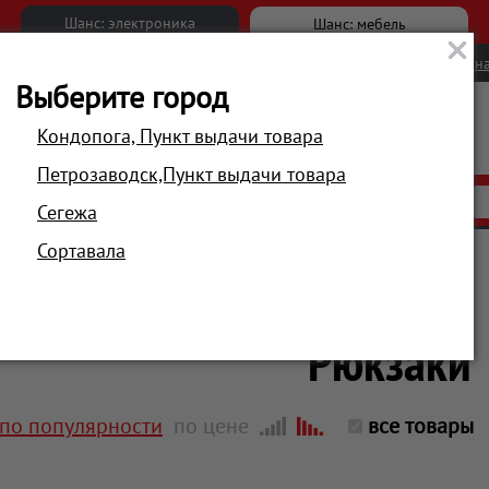
Шанс: электроника
Шанс: мебель
Новости
Вакансии
Обратна
Выберите город
Кондопога, Пункт выдачи товара
Петрозаводск,Пункт выдачи товара
АКЦИИ
РАСПРОДАЖА
МАГАЗИНЫ
Сегежа
Сортавала
Главная
Фото и видеотехника
Хранение, переноска
Рюкзаки
по популярности
по цене
все товары