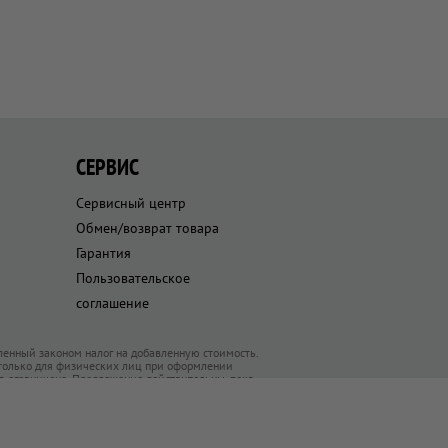
СЕРВИС
Сервисный центр
Обмен/возврат товара
Гарантия
Пользовательское
соглашение
ленный законом налог на добавленную стоимость.
 только для физических лиц при оформлении
ра ограничено. Предложения действительны, пока