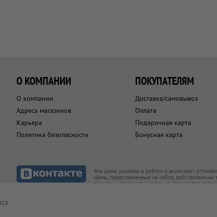
О КОМПАНИИ
ПОКУПАТЕЛЯМ
О компании
Доставка/самовывоз
Адреса магазинов
Оплата
Карьера
Подарочная карта
Политика безопасности
Бонусная карта
Все цены указаны в рублях и включают установ
Цены, представленные на сайте, действительны
покупки через кассу магазина. Количество това
товар есть в наличии
023