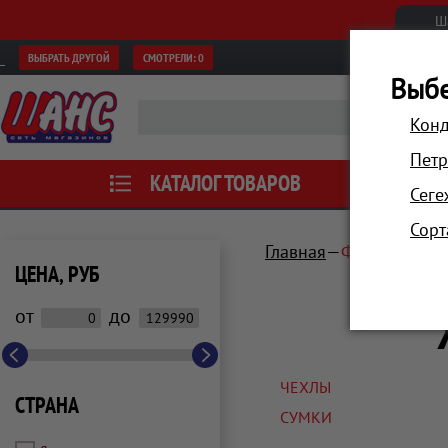
Ш
ВЫБРАТЬ ДРУГОЙ
СМОТРЕЛИ:
0
Выбе
Конд
Петр
КАТАЛОГ ТОВАРОВ
АКЦИИ
Сеге
Сорт
Главная
Фото и виде
ЦЕНА, РУБ
от
до
ЧЕХЛЫ
СТРАНА
СУМКИ