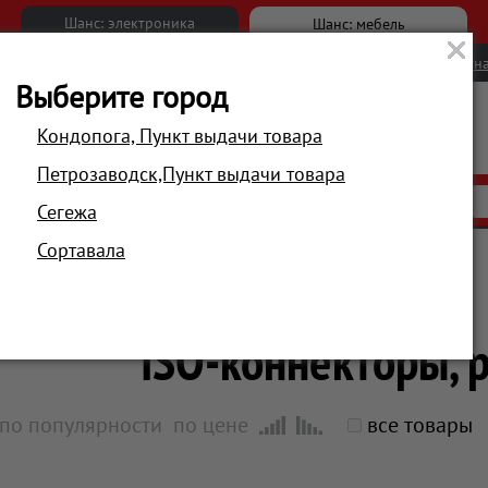
Шанс: электроника
Шанс: мебель
Новости
Вакансии
Обратна
Выберите город
Кондопога, Пункт выдачи товара
Петрозаводск,Пункт выдачи товара
АКЦИИ
РАСПРОДАЖА
МАГАЗИНЫ
Сегежа
Сортавала
Главная
Автотовары, туризм, спорт
Автоаксессуары
ISO-коннекторы, 
по популярности
по цене
все товары