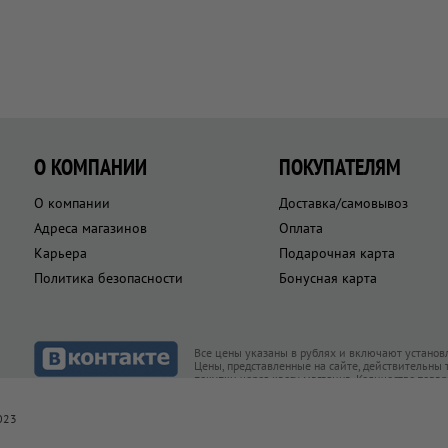
О КОМПАНИИ
ПОКУПАТЕЛЯМ
О компании
Доставка/самовывоз
Адреса магазинов
Оплата
Карьера
Подарочная карта
Политика безопасности
Бонусная карта
Все цены указаны в рублях и включают установ
Цены, представленные на сайте, действительны
покупки через кассу магазина. Количество това
товар есть в наличии
023