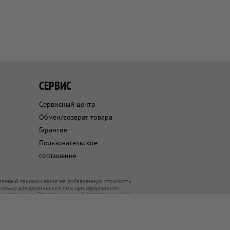
СЕРВИС
Сервисный центр
Обмен/возврат товара
Гарантия
Пользовательское
соглашение
ленный законом налог на добавленную стоимость.
 только для физических лиц при оформлении
ра ограничено. Предложения действительны, пока