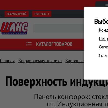
Ш
ВЫБРАТЬ ДРУГОЙ
СМОТРЕЛИ:
1
Выбе
Конд
Петр
КАТАЛОГ ТОВАРОВ
АКЦИИ
Сеге
Сорт
Главная
Встраиваемая техника
Варочные поверхност
Поверхность индукц
Панель конфорок: стек
шт, Индукционная п