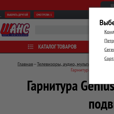
Ш
ВЫБРАТЬ ДРУГОЙ
СМОТРЕЛИ:
1
Выбе
Конд
Петр
КАТАЛОГ ТОВАРОВ
АКЦИИ
Сеге
Сорт
Главная
Телевизоры, аудио, мультимедиа
Нау
Гарнитура Genius HS
Гарнитура Genius
подв