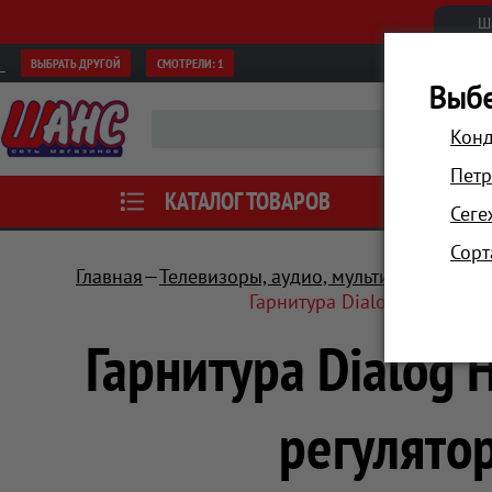
Ш
ВЫБРАТЬ ДРУГОЙ
СМОТРЕЛИ:
1
Выбе
Конд
Петр
КАТАЛОГ ТОВАРОВ
АКЦИИ
Сеге
Сорт
Главная
Телевизоры, аудио, мультимедиа
Нау
Гарнитура Dialog HGK-20L 
Гарнитура Dialog 
регулято