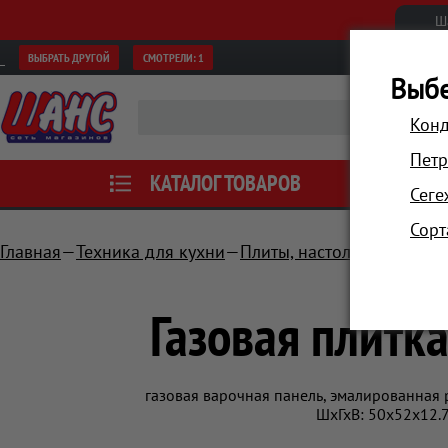
Ш
ВЫБРАТЬ ДРУГОЙ
СМОТРЕЛИ:
1
Выбе
Конд
Петр
КАТАЛОГ ТОВАРОВ
АКЦИИ
Сеге
Сорт
Главная
Техника для кухни
Плиты, настольные плитк
Газовая плитка
газовая варочная панель, эмалированная р
ШхГхВ: 50x52x12.7