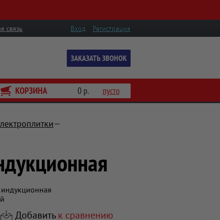
я связь
Вход
Регистрация
ЗАКАЗАТЬ ЗВОНОК
КОРЗИНА
0 р.
пусто
электроплитки
индукционная
1 индукционная
ей
Добавить
к сравнению