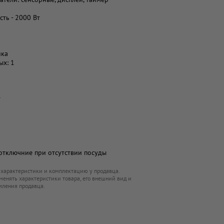
ть - 2000 Вт
ика
ых: 1
т
отключние при отсутствии посуды
 характеристики и комплектацию у продавца.
менять характеристики товара, его внешний вид и
мления продавца.