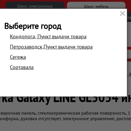
Шанс: электроника
Шанс: мебель
Новости
Вакансии
Обратна
Выберите город
Кондопога, Пункт выдачи товара
Петрозаводск,Пункт выдачи товара
АКЦИИ
РАСПРОДАЖА
МАГАЗИНЫ
Сегежа
Сортавала
ка для кухни
Плиты, настольные плитки
Настольные 
Электроплитка Galaxy LINE GL3054 индукционная
ка Galaxy LINE GL3054 
 варочная панель, стеклокерамическая рабочая поверхность, 
онфорка, духовка отсутствует, электронное управление, диспл