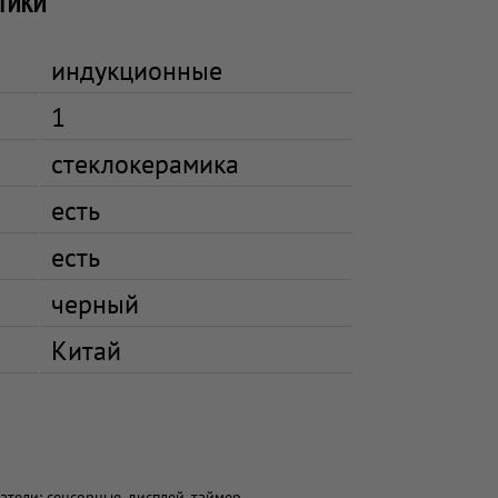
ТИКИ
индукционные
1
стеклокерамика
есть
есть
черный
Китай
атели: сенсорные, дисплей, таймер