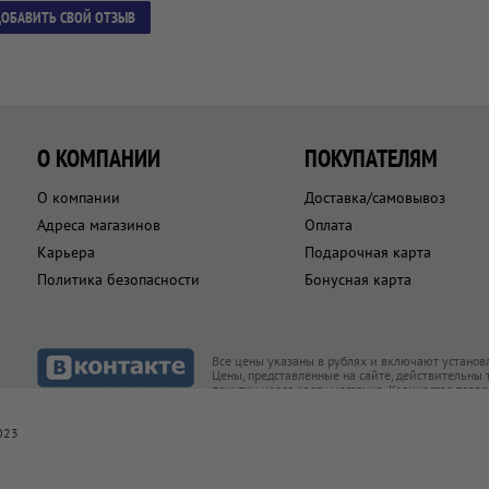
ОБАВИТЬ СВОЙ ОТЗЫВ
О КОМПАНИИ
ПОКУПАТЕЛЯМ
О компании
Доставка/самовывоз
Адреса магазинов
Оплата
Карьера
Подарочная карта
Политика безопасности
Бонусная карта
Все цены указаны в рублях и включают установ
Цены, представленные на сайте, действительны
покупки через кассу магазина. Количество това
товар есть в наличии
023