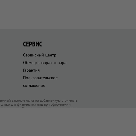
СЕРВИС
Сервисный центр
Обмен/возврат товара
Гарантия
Пользовательское
соглашение
ленный законом налог на добавленную стоимость.
 только для физических лиц при оформлении
ра ограничено. Предложения действительны, пока