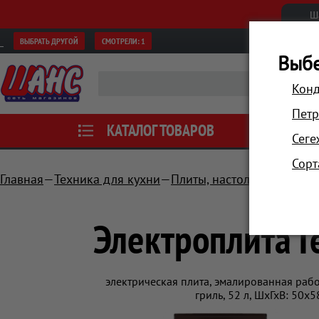
Ш
ВЫБРАТЬ ДРУГОЙ
СМОТРЕЛИ:
1
Выбе
Конд
Петр
КАТАЛОГ ТОВАРОВ
АКЦИИ
Сеге
Сорт
Главная
Техника для кухни
Плиты, настольные плитк
Электроплита Г
электрическая плита, эмалированная рабо
гриль, 52 л, ШхГхВ: 50x