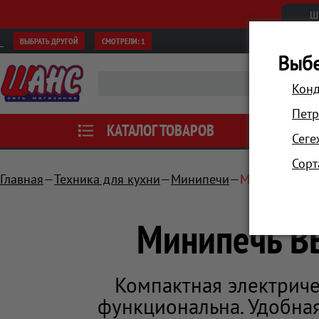
Ш
ВЫБРАТЬ ДРУГОЙ
СМОТРЕЛИ:
1
Выбе
Конд
Петр
КАТАЛОГ ТОВАРОВ
АКЦИИ
Сеге
Сорт
Главная
Техника для кухни
Минипечи
Минипечь BB
Минипечь B
Компактная электриче
функциональна. Удобна