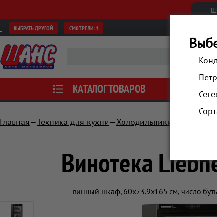
Ш
ВЫБРАТЬ ДРУГОЙ
СМОТРЕЛИ:
1
Выбе
Конд
Петр
КАТАЛОГ ТОВАРОВ
АКЦИИ
Сеге
Сорт
Главная
Техника для кухни
Холодильники и морозил
Винотека Liebh
винный шкаф, 60x73.9x165 см, число буты