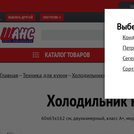
Ш
ВЫБРАТЬ ДРУГОЙ
СМОТРЕЛИ:
1
Выбе
Конд
Петр
КАТАЛОГ ТОВАРОВ
АКЦИИ
Сеге
Сорт
Главная
Техника для кухни
Холодильники и морозил
Холодильник 
60x63x162 см, двухкамерный, класс A+, мо