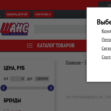
Ш
ВЫБРАТЬ ДРУГОЙ
СМОТРЕЛИ:
0
Выбе
Конд
Петр
КАТАЛОГ ТОВАРОВ
АКЦИИ
Сеге
Сорт
Главная
Техника для 
ЦЕНА, РУБ
от
до
по популярности
по
БРЕНДЫ