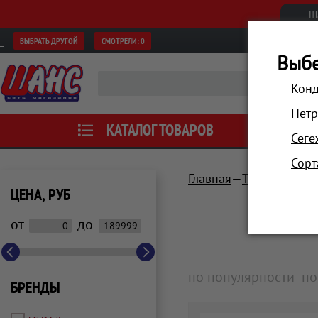
Ш
ВЫБРАТЬ ДРУГОЙ
СМОТРЕЛИ:
0
Выбе
Конд
Петр
КАТАЛОГ ТОВАРОВ
АКЦИИ
Сеге
Сорт
Главная
Техника для 
ЦЕНА, РУБ
от
до
по популярности
по
БРЕНДЫ