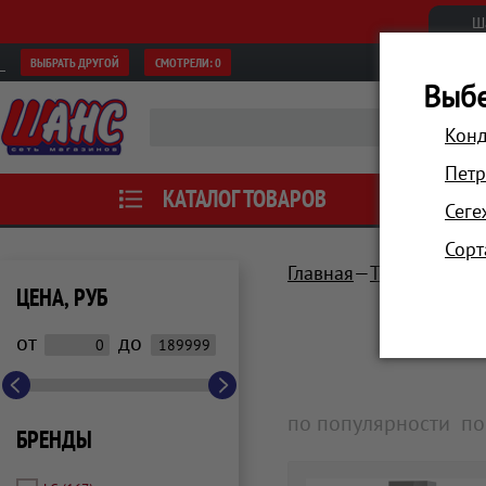
Ш
ВЫБРАТЬ ДРУГОЙ
СМОТРЕЛИ:
0
Выбе
Конд
Петр
КАТАЛОГ ТОВАРОВ
АКЦИИ
Сеге
Сорт
Главная
Техника для 
ЦЕНА, РУБ
от
до
по популярности
по
БРЕНДЫ