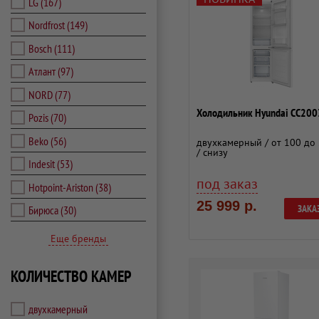
LG
(167)
Nordfrost
(149)
Bosch
(111)
Атлант
(97)
NORD
(77)
Холодильник Hyundai CC20
Pozis
(70)
Beko
(56)
двухкамерный / от 100 до 
/ снизу
Indesit
(53)
под заказ
Hotpoint-Ariston
(38)
25 999 р.
ЗАКА
Бирюса
(30)
Еще бренды
КОЛИЧЕСТВО КАМЕР
двухкамерный