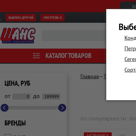
Ш
ВЫБРАТЬ ДРУГОЙ
СМОТРЕЛИ:
0
Выбе
Конд
Петр
КАТАЛОГ ТОВАРОВ
АКЦИИ
Сеге
Сорт
Главная
Техника для 
ЦЕНА, РУБ
от
до
по популярности
по
БРЕНДЫ
НОВИНКА